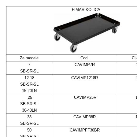
FIMAR KOLICA
Za modele
Cod.
Ci
7
CAVIMP7R
SB-SR-SL
12-18
CAVIMP1218R
SB-SR-SL
15-20LN
25
CAVIMP25R
SB-SR-SL
30-40LN
38
CAVIMP38R
SB-SR-SL
50
CAVIMPFF30BR
SB-SR-SL