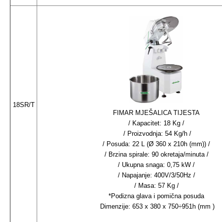
18SR/T
FIMAR MJEŠALICA TIJESTA
/ Kapacitet: 18 Kg /
/ Proizvodnja: 54 Kg/h /
/ Posuda: 22 L (Ø 360 x 210h (mm)) /
/ Brzina spirale: 90 okretaja/minuta /
/ Ukupna snaga: 0,75 kW /
/ Napajanje: 400V/3/50Hz /
/ Masa: 57 Kg /
*Podizna glava i pomična posuda
Dimenzije: 653 x 380 x 750÷951h (mm )