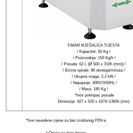
FIMAR MJEŠALICA TIJESTA
/ Kapacitet: 50 Kg /
/ Proizvodnja: 150 Kg/h /
/ Posuda: 62 L (Ø 500 x 310h (mm)) /
/ Brzina spirale: 80 okretaja/minuta /
/ Ukupna snaga: 2,2 kW /
/ Napajanje: 400V/3/50Hz /
/ Masa: 185 Kg /
*Inox poklopac posude
Dimenzije: 927 x 520 x 1074÷1393h (mm)
*Sve navedene cijene su bez izraženog PDV-a
* Opcija za dvije brzine: