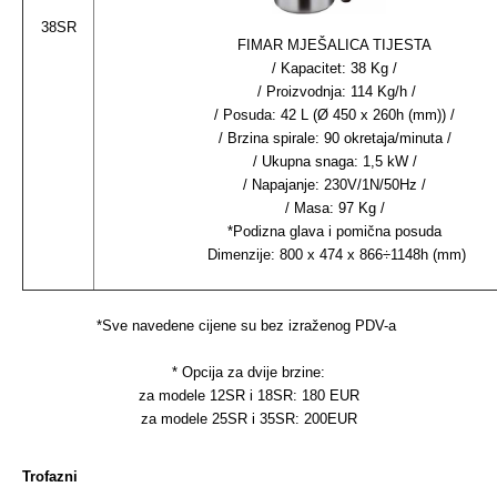
38SR
FIMAR MJEŠALICA TIJESTA
/ Kapacitet: 38 Kg /
/ Proizvodnja: 114 Kg/h /
/ Posuda: 42 L (Ø 450 x 260h (mm)) /
/ Brzina spirale: 90 okretaja/minuta /
/ Ukupna snaga: 1,5 kW /
/ Napajanje: 230V/1N/50Hz /
/ Masa: 97 Kg /
*Podizna glava i pomična posuda
Dimenzije: 800 x 474 x 866÷1148h (mm)
*Sve navedene cijene su bez izraženog PDV-a
* Opcija za dvije brzine:
za modele 12SR i 18SR: 180 EUR
za modele 25SR i 35SR: 200EUR
Trofazni