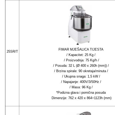
FIMAR MJEŠALICA TIJESTA
25SR/T
/ Kapacitet: 25 Kg /
/ Proizvodnja: 75 Kg/h /
/ Posuda: 32 L (Ø 400 x 260h (mm)) /
/ Brzina spirale: 90 okretaja/minuta /
/ Ukupna snaga: 1,5 kW /
/ Napajanje: 400V/3/50Hz /
/ Masa: 96 Kg /
*Podizna glava i pomična posuda
Dimenzije: 762 x 420 x 864÷1123h (mm)