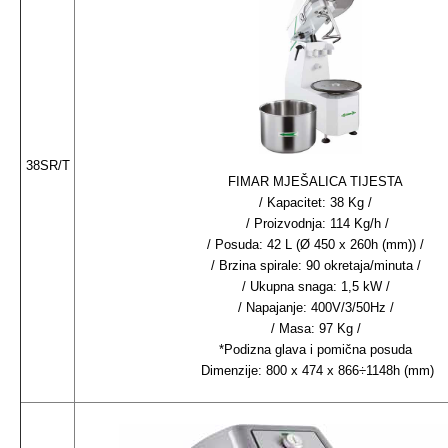
38SR/T
FIMAR MJEŠALICA TIJESTA
/ Kapacitet: 38 Kg /
/ Proizvodnja: 114 Kg/h /
/ Posuda: 42 L (Ø 450 x 260h (mm)) /
/ Brzina spirale: 90 okretaja/minuta /
/ Ukupna snaga: 1,5 kW /
/ Napajanje: 400V/3/50Hz /
/ Masa: 97 Kg /
*Podizna glava i pomična posuda
Dimenzije: 800 x 474 x 866÷1148h (mm)