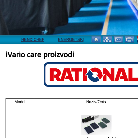
HENDICHEF
ENERGETSKI RAZRED A
NOVA ADRESA
iVario care proizvodi
Model
Naziv/Opis