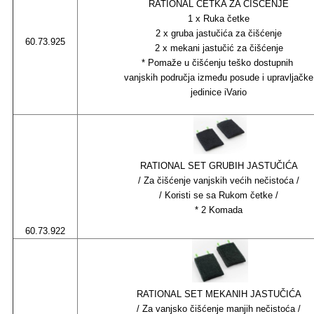
RATIONAL ČETKA ZA ČIŠĆENJE
1 x Ruka četke
2 x gruba jastučića za čišćenje
60.73.925
2 x mekani jastučić za čišćenje
* Pomaže u čišćenju teško dostupnih
vanjskih područja između posude i upravljačke
jedinice iVario
RATIONAL SET GRUBIH JASTUČIĆA
/ Za čišćenje vanjskih većih nečistoća /
/ Koristi se sa Rukom četke /
* 2 Komada
60.73.922
RATIONAL SET MEKANIH JASTUČIĆA
/ Za vanjsko čišćenje manjih nečistoća /