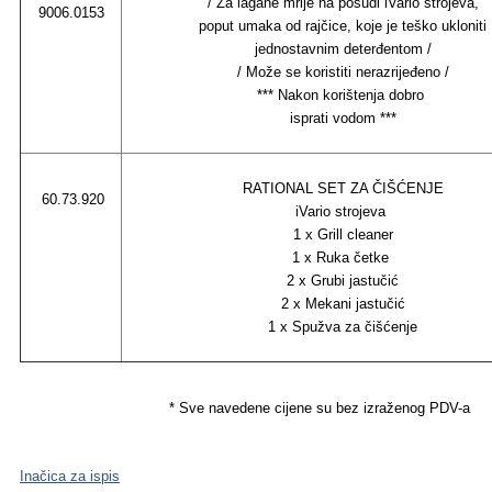
/ Za lagane mrlje na posudi iVario strojeva,
9006.0153
poput umaka od rajčice, koje je teško ukloniti
jednostavnim deterđentom /
/ Može se koristiti nerazrijeđeno /
*** Nakon korištenja dobro
isprati vodom ***
RATIONAL SET ZA ČIŠĆENJE
60.73.920
iVario strojeva
1 x Grill cleaner
1 x Ruka četke
2 x Grubi jastučić
2 x Mekani jastučić
1 x Spužva za čišćenje
* Sve navedene cijene su bez izraženog PDV-a
Inačica za ispis