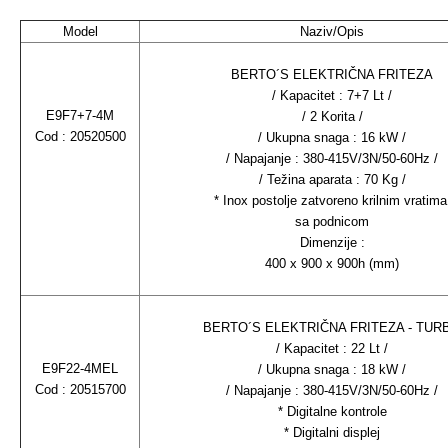
Model
Naziv/Opis
BERTO´S ELEKTRIČNA FRITEZA
/ Kapacitet : 7+7 Lt /
E9F7+7-4M
/ 2 Korita /
Cod : 20520500
/ Ukupna snaga : 16 kW /
/ Napajanje : 380-415V/3N/50-60Hz /
/ Težina aparata : 70 Kg /
* Inox postolje zatvoreno krilnim vratima
sa podnicom
Dimenzije :
400 x 900 x 900h (mm)
BERTO´S ELEKTRIČNA FRITEZA - TUR
/ Kapacitet : 22 Lt /
E9F22-4MEL
/ Ukupna snaga : 18 kW /
Cod : 20515700
/ Napajanje : 380-415V/3N/50-60Hz /
* Digitalne kontrole
* Digitalni displej