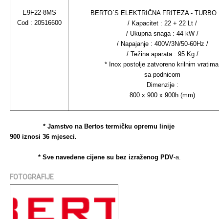
E9F22-8MS
BERTO´S ELEKTRIČNA FRITEZA - TURBO
Cod : 20516600
/ Kapacitet : 22 + 22 Lt /
/ Ukupna snaga : 44 kW /
/ Napajanje : 400V/3N/50-60Hz /
/ Težina aparata : 95 Kg /
* Inox postolje zatvoreno krilnim vratima
sa podnicom
Dimenzije :
800 x 900 x 900h (mm)
* Jamstvo na Bertos termičku opremu linije
900 iznosi
36 mjeseci
.
* Sve navedene cijene su bez izraženog PDV
-a.
FOTOGRAFIJE