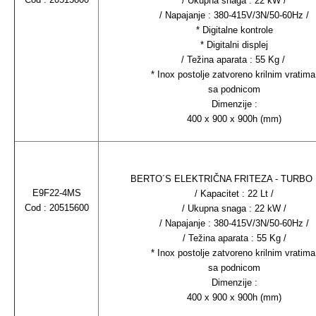
/ Ukupna snaga : 22 kW /
/ Napajanje : 380-415V/3N/50-60Hz /
* Digitalne kontrole
* Digitalni displej
/ Težina aparata : 55 Kg /
* Inox postolje zatvoreno krilnim vratima
sa podnicom
Dimenzije :
400 x 900 x 900h (mm)
BERTO´S ELEKTRIČNA FRITEZA - TURBO
E9F22-4MS
/ Kapacitet : 22 Lt /
Cod : 20515600
/ Ukupna snaga : 22 kW /
/ Napajanje : 380-415V/3N/50-60Hz /
/ Težina aparata : 55 Kg /
* Inox postolje zatvoreno krilnim vratima
sa podnicom
Dimenzije :
400 x 900 x 900h (mm)