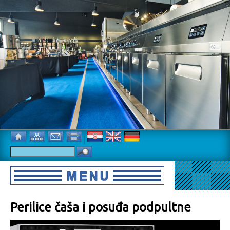
Perilice čaša i posuđa podpultne