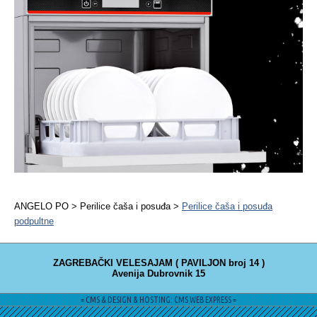
ANGELO PO > Perilice čaša i posuđa >
Perilice čaša i posuđa
podpultne
ZAGREBAČKI VELESAJAM ( PAVILJON broj 14 )
Avenija Dubrovnik 15
= CMS & DESIGN & HOSTING: CMS WEB EXPRESS =