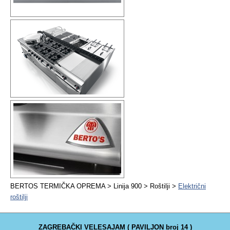
BERTOS TERMIČKA OPREMA > Linija 900 > Roštilji >
Električni
roštilji
ZAGREBAČKI VELESAJAM ( PAVILJON broj 14 )